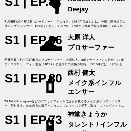
🎙️
S1 | EP.87
みやすい人柄とユーモア溢れるトークで多くのファンを魅了し、2025年1月時点でチャ
ンネル登録者数は20万人を超えている。また、地元沼津市の「沼津ふるさと応援隊」と
Deejay
しても活動し、地域の魅力発信にも貢献している。家族との仲も良好で、父親とのツー
リング動画や母親との旅行動画も人気コンテンツの一つである。現在はYouTubeを中心
に多方面で活躍している。
RUDEBWOY FACE（ルードボーイ・フェイス、1980年生まれ）は、神奈川県横浜市出
身のレゲエシンガー、Deejayである。1997年、17歳から音楽活動を開始し、2007年に
はユニバーサル ミュージックよりメジャーデビューを果たした。彼の音楽は、ラガマフ
🌊
ィンスタイルを基盤としつつ、チルな要素も取り入れ、多くのファンから支持を得てい
S1 | EP.86
大原 洋人
る。また、同じくレゲエアーティストであるAKANEと結婚している。長年のキャリアを
通じて、RUDEBWOY FACEは日本のレゲエシーンにおいて確固たる地位を築いてお
プロサーファー
り、現在も精力的に活動を続けている。
千葉県長生郡一宮町出身のプロサーファー、大原洋人。8歳でサーフィンを始め、13歳
で日本プロサーフィン連盟（JPSA）公認プロの資格を取得。 2015年には、日本人とし
て初めて「Vans US Open of Surfing」で優勝し、世界的な注目を集めた。 2021年の
西村 健太
東京オリンピックでは、男子ショートボード種目に出場し、準々決勝まで進出して5位入
S1 | EP.80
💄
賞を果たす。また、2024年には、千葉県で開催されたセッションにおいて、新井洋人選
メイク系インフル
手や西慶司郎選手らと共にハイレベルなパフォーマンスを披露し、日本のサーフィン界
を牽引する存在として活躍している。
エンサー
TikTokやInstagramなどのプラットフォームで注目を集めるメイク系インフルエンサ
ー、西村健太。彼は自身の薄毛というコンプレックスを逆手に取り、ウィッグとメイク
を駆使して劇的な変身を遂げる動画を投稿し、多くのフォロワーから支持を得ている。
神堂きょうか
Instagramでは、メイクのビフォーアフターや変身の過程を公開しており、そのリアルな
S1 | EP.73
📱
投稿が共感を呼んでいる。また、自身のコンプレックスを前向きに捉え、「コンプレッ
タレント / インフル
クスを使って遊ぶ」というスタンスで活動しており、さらに、自作のアクセサリーやネ
イルの販売も手掛けるなど、クリエイティブな才能も発揮している。