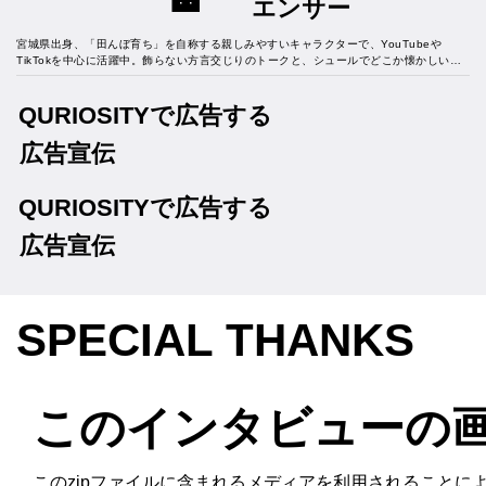
エンサー
宮城県出身、「田んぼ育ち」を自称する親しみやすいキャラクターで、YouTubeや
TikTokを中心に活躍中。飾らない方言交じりのトークと、シュールでどこか懐かしいコ
メディ動画が人気を集め、幅広い世代から支持を得ている。近年は、アパレルブランド
「unz.style」のプロデュースや、地元・ベガルタ仙台のアンバサダーを務めるなど、活
QURIOSITYで広告する
動の幅を広げている。2024年には、お笑い芸人との結婚を発表し、公私ともに注目を集
める存在。「面白ければ何でもあり！」をモットーに、今日も独自の道を突き進む。
広告宣伝
QURIOSITYで広告する
広告宣伝
SPECIAL THANKS
このインタビューの
このzipファイルに含まれるメディアを利用されることに