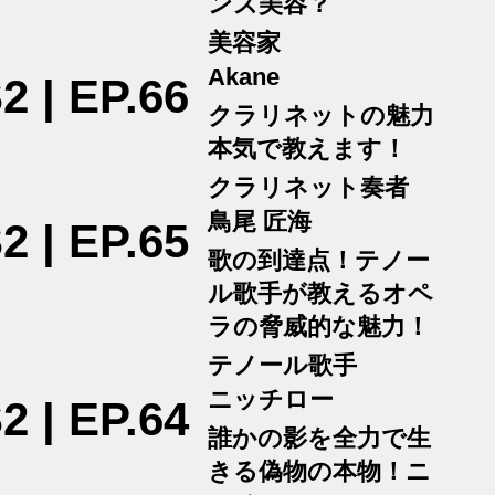
ンズ美容？
美容家
Akane
2 | EP.66
クラリネットの魅力
本気で教えます！
クラリネット奏者
鳥尾 匠海
2 | EP.65
歌の到達点！テノー
ル歌手が教えるオペ
ラの脅威的な魅力！
テノール歌手
ニッチロー
2 | EP.64
誰かの影を全力で生
きる偽物の本物！ニ