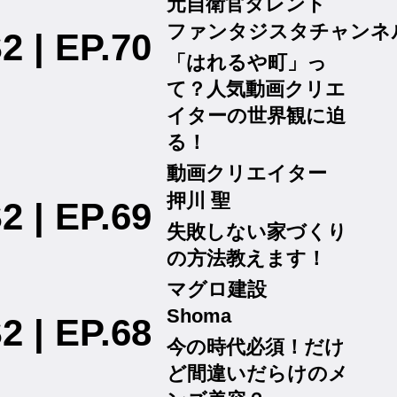
元自衛官タレント
ファンタジスタチャンネ
2 | EP.70
「はれるや町」っ
て？人気動画クリエ
イターの世界観に迫
る！
動画クリエイター
押川 聖
2 | EP.69
失敗しない家づくり
の方法教えます！
マグロ建設
Shoma
2 | EP.68
今の時代必須！だけ
ど間違いだらけのメ