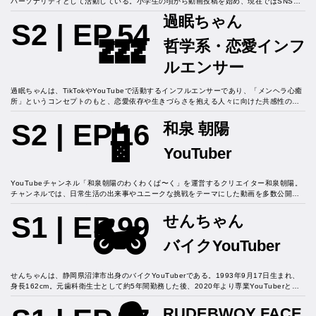
パーソナリティとして活動している。小学生の頃から動画投稿を始め、現在ではSNS総
フォロワー数が160万人を超えるなど、Z世代を代表する存在となっている。彼女は、自
過眠ちゃん
身の不登校経験を活かし、メンタルヘルスや社会問題についてリアルな意見を発信する
S2 | EP.54
💤
「モチベーショナルスピーカー」としても知られている。また、静岡県吉田町の広報大
哲学系・恋愛インフ
使に就任し、地元の魅力を発信する活動にも力を入れている。さらに、ラジオ番組「K-
MIX MOVE ON」の水・木曜パーソナリティを務めるなど、メディア出演も多数。彼女
ルエンサー
の明るく親しみやすいキャラクターと等身大の発信は、多くの若者から支持を集めてい
る。
過眠ちゃんは、TikTokやYouTubeで活動するインフルエンサーであり、「メンヘラ心癒
所」というコンセプトのもと、恋愛依存や生きづらさを抱える人々に向けた共感性の高
いコンテンツを発信している。彼女の活動は、過去の経験から得た気づきや考え方を共
📱
有することで、多くの人々に勇気や元気を与えている。中央大学を卒業後、一般企業に
S2 | EP.16
和泉 朝陽
就職するも、自身の『生きたい人生』を実現するため退職を決意。その後、インフルエ
ンサーとしての道を歩み始め、現在ではYouTubeチャンネル「過眠ちゃん寝る」や
YouTuber
Instagram、noteなどを通じて、自身の思考や経験を発信している。特に、恋愛依存か
らの脱却や自己肯定感の向上に関する内容は、多くの共感を呼んでいる。また、彼女の
明るく親しみやすいキャラクターも、多くのファンに支持されている。
YouTubeチャンネル「和泉朝陽のわくわくぱ〜く」を運営するクリエイター和泉朝陽。 
チャンネルでは、日常生活の出来事やユニークな挑戦をテーマにした動画を多数公開し
ている。 特に、視聴者の興味を引く独創的なコンテンツ作りに定評があり、チャンネル
🏍️
登録者数は86万人を超えている。 彼の動画は、視聴者に笑いや驚きを提供し、多くのフ
S1 | EP.99
せんちゃん
ァンから支持を得ている。今回はそんな彼の実態を調査すべくインタビュー取材を決行
したのだが、、、
バイクYouTuber
せんちゃんは、静岡県沼津市出身のバイクYouTuberである。1993年9月17日生まれ、
身長162cm。元歯科衛生士として約5年間勤務した後、2020年より専業YouTuberとし
て活動を開始した。YouTubeチャンネル「Senchan」では、愛車のカワサキNinja250
でのツーリングや旅行、日常のVlogなど、多彩なコンテンツを発信している。その親し
RUDEBWOY FACE