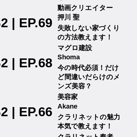
動画クリエイター
押川 聖
2 | EP.69
失敗しない家づくり
の方法教えます！
マグロ建設
Shoma
2 | EP.68
今の時代必須！だけ
ど間違いだらけのメ
ンズ美容？
美容家
Akane
2 | EP.66
クラリネットの魅力
本気で教えます！
クラリネット奏者