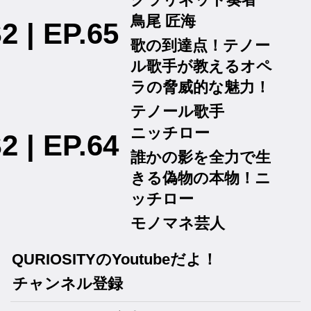
鳥尾 匠海
2 | EP.65
歌の到達点！テノー
ル歌手が教えるオペ
ラの脅威的な魅力！
テノール歌手
ニッチロー
2 | EP.64
誰かの影を全力で生
きる偽物の本物！ニ
ッチロー
モノマネ芸人
QURIOSITYのYoutubeだよ！
チャンネル登録