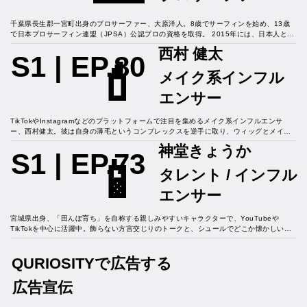
千葉県長生郡一宮町出身のプロサーファー、大原洋人。8歳でサーフィンを始め、13歳
で日本プロサーフィン連盟（JPSA）公認プロの資格を取得。 2015年には、日本人とし
て初めて「Vans US Open of Surfing」で優勝し、世界的な注目を集めた。 2021年の
西村 健太
東京オリンピックでは、男子ショートボード種目に出場し、準々決勝まで進出して5位入
S1 | EP.80
💄
賞を果たす。また、2024年には、千葉県で開催されたセッションにおいて、新井洋人選
メイク系インフル
手や西慶司郎選手らと共にハイレベルなパフォーマンスを披露し、日本のサーフィン界
を牽引する存在として活躍している。
エンサー
TikTokやInstagramなどのプラットフォームで注目を集めるメイク系インフルエンサ
ー、西村健太。彼は自身の薄毛というコンプレックスを逆手に取り、ウィッグとメイク
を駆使して劇的な変身を遂げる動画を投稿し、多くのフォロワーから支持を得ている。
神堂きょうか
Instagramでは、メイクのビフォーアフターや変身の過程を公開しており、そのリアルな
S1 | EP.73
📱
投稿が共感を呼んでいる。また、自身のコンプレックスを前向きに捉え、「コンプレッ
タレント / インフル
クスを使って遊ぶ」というスタンスで活動しており、さらに、自作のアクセサリーやネ
イルの販売も手掛けるなど、クリエイティブな才能も発揮している。
エンサー
宮城県出身、「田んぼ育ち」を自称する親しみやすいキャラクターで、YouTubeや
TikTokを中心に活躍中。飾らない方言交じりのトークと、シュールでどこか懐かしいコ
メディ動画が人気を集め、幅広い世代から支持を得ている。近年は、アパレルブランド
「unz.style」のプロデュースや、地元・ベガルタ仙台のアンバサダーを務めるなど、活
QURIOSITYで広告する
動の幅を広げている。2024年には、お笑い芸人との結婚を発表し、公私ともに注目を集
める存在。「面白ければ何でもあり！」をモットーに、今日も独自の道を突き進む。
広告宣伝