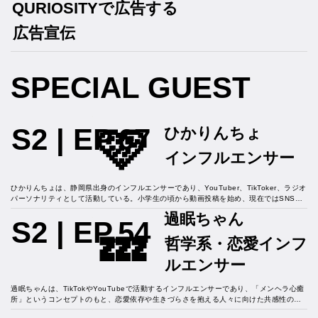
QURIOSITYで広告する
広告宣伝
SPECIAL GUEST
🩷
S2 | EP.67
ひかりんちょ
インフルエンサー
ひかりんちょは、静岡県出身のインフルエンサーであり、YouTuber、TikToker、ラジオ
パーソナリティとして活動している。小学生の頃から動画投稿を始め、現在ではSNS総
フォロワー数が160万人を超えるなど、Z世代を代表する存在となっている。彼女は、自
過眠ちゃん
身の不登校経験を活かし、メンタルヘルスや社会問題についてリアルな意見を発信する
S2 | EP.54
💤
「モチベーショナルスピーカー」としても知られている。また、静岡県吉田町の広報大
哲学系・恋愛インフ
使に就任し、地元の魅力を発信する活動にも力を入れている。さらに、ラジオ番組「K-
MIX MOVE ON」の水・木曜パーソナリティを務めるなど、メディア出演も多数。彼女
ルエンサー
の明るく親しみやすいキャラクターと等身大の発信は、多くの若者から支持を集めてい
る。
過眠ちゃんは、TikTokやYouTubeで活動するインフルエンサーであり、「メンヘラ心癒
所」というコンセプトのもと、恋愛依存や生きづらさを抱える人々に向けた共感性の高
いコンテンツを発信している。彼女の活動は、過去の経験から得た気づきや考え方を共