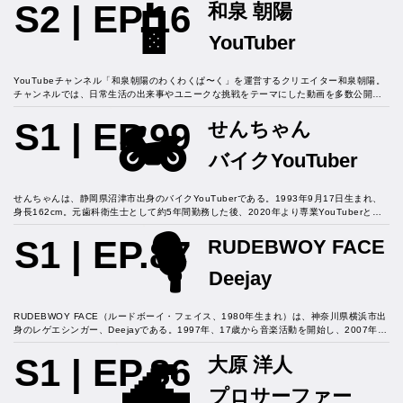
📱
有することで、多くの人々に勇気や元気を与えている。中央大学を卒業後、一般企業に
S2 | EP.16
和泉 朝陽
就職するも、自身の『生きたい人生』を実現するため退職を決意。その後、インフルエ
ンサーとしての道を歩み始め、現在ではYouTubeチャンネル「過眠ちゃん寝る」や
YouTuber
Instagram、noteなどを通じて、自身の思考や経験を発信している。特に、恋愛依存か
らの脱却や自己肯定感の向上に関する内容は、多くの共感を呼んでいる。また、彼女の
明るく親しみやすいキャラクターも、多くのファンに支持されている。
YouTubeチャンネル「和泉朝陽のわくわくぱ〜く」を運営するクリエイター和泉朝陽。 
チャンネルでは、日常生活の出来事やユニークな挑戦をテーマにした動画を多数公開し
ている。 特に、視聴者の興味を引く独創的なコンテンツ作りに定評があり、チャンネル
🏍️
登録者数は86万人を超えている。 彼の動画は、視聴者に笑いや驚きを提供し、多くのフ
S1 | EP.99
せんちゃん
ァンから支持を得ている。今回はそんな彼の実態を調査すべくインタビュー取材を決行
したのだが、、、
バイクYouTuber
せんちゃんは、静岡県沼津市出身のバイクYouTuberである。1993年9月17日生まれ、
身長162cm。元歯科衛生士として約5年間勤務した後、2020年より専業YouTuberとし
て活動を開始した。YouTubeチャンネル「Senchan」では、愛車のカワサキNinja250
🎙️
でのツーリングや旅行、日常のVlogなど、多彩なコンテンツを発信している。その親し
S1 | EP.87
RUDEBWOY FACE
みやすい人柄とユーモア溢れるトークで多くのファンを魅了し、2025年1月時点でチャ
ンネル登録者数は20万人を超えている。また、地元沼津市の「沼津ふるさと応援隊」と
Deejay
しても活動し、地域の魅力発信にも貢献している。家族との仲も良好で、父親とのツー
リング動画や母親との旅行動画も人気コンテンツの一つである。現在はYouTubeを中心
に多方面で活躍している。
RUDEBWOY FACE（ルードボーイ・フェイス、1980年生まれ）は、神奈川県横浜市出
身のレゲエシンガー、Deejayである。1997年、17歳から音楽活動を開始し、2007年に
はユニバーサル ミュージックよりメジャーデビューを果たした。彼の音楽は、ラガマフ
🌊
ィンスタイルを基盤としつつ、チルな要素も取り入れ、多くのファンから支持を得てい
S1 | EP.86
大原 洋人
る。また、同じくレゲエアーティストであるAKANEと結婚している。長年のキャリアを
通じて、RUDEBWOY FACEは日本のレゲエシーンにおいて確固たる地位を築いてお
プロサーファー
り、現在も精力的に活動を続けている。