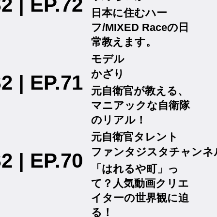
2 | EP.72
日本に住むハー
フ/MIXED Raceの日
常教えます。
モデル
かざり
2 | EP.71
元自衛官が教える、
マニアックな自衛隊
のリアル！
元自衛官タレント
ファンタジスタチャンネ
2 | EP.70
「はれるや町」っ
て？人気動画クリエ
イターの世界観に迫
る！