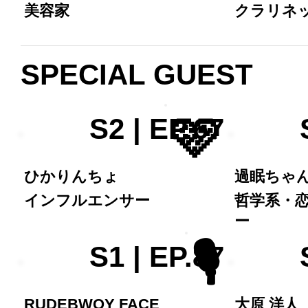
美容家
クラリネ
SPECIAL GUEST
🩷
S2 | EP.67
ひかりんちょ
過眠ちゃ
インフルエンサー
哲学系・
ー
🎙️
S1 | EP.87
RUDEBWOY FACE
大原 洋人