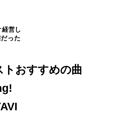
オ経営し
撃だった
ストおすすめの曲
ng!
AVI