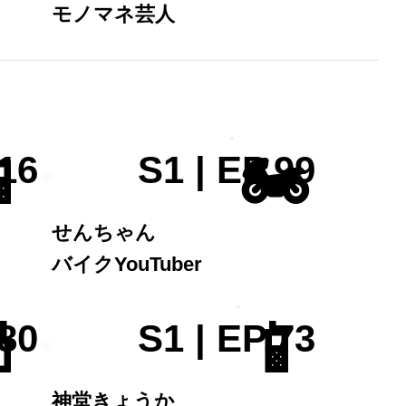
モノマネ芸人

🏍️
.16
S1 | EP.99
せんちゃん
バイクYouTuber

📱
.80
S1 | EP.73
神堂きょうか