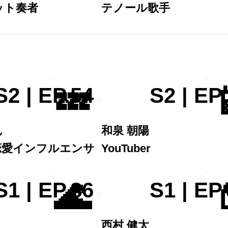
ット奏者
テノール歌手
💤

S2 | EP.54
S2 | EP
ん
和泉 朝陽
恋愛インフルエンサ
YouTuber
🌊

S1 | EP.86
S1 | EP
西村 健太