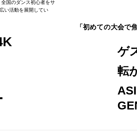
し、全国のダンス初心者をサ
広い活動を展開してい
「初めての大会で
4K
ゲ
転
AS
ー
GE