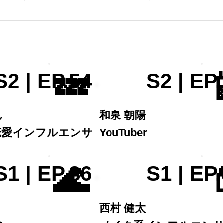
💤

S2 | EP.54
S2 | EP
ん
和泉 朝陽
恋愛インフルエンサ
YouTuber
🌊

S1 | EP.86
S1 | EP
西村 健太