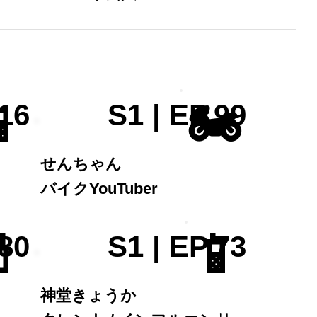

🏍️
.16
S1 | EP.99
せんちゃん
バイクYouTuber

📱
.80
S1 | EP.73
神堂きょうか