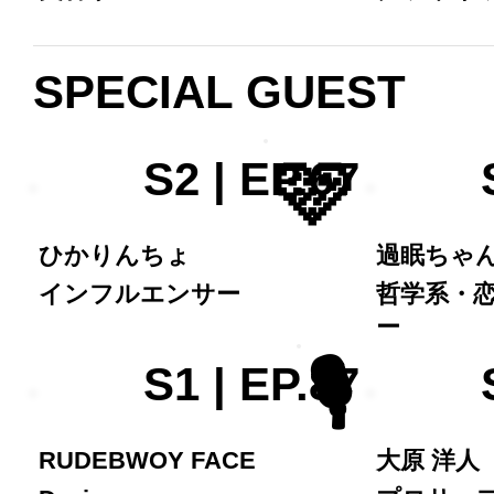
SPECIAL GUEST
🩷
S2 | EP.67
ひかりんちょ
過眠ちゃ
インフルエンサー
哲学系・
ー
🎙️
S1 | EP.87
RUDEBWOY FACE
大原 洋人