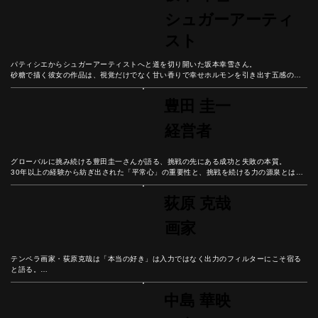
シュガーアーティ
スト
パティシエからシュガーアーティストへと道を切り開いた坂本幸雪さん。

砂糖で描く彼女の作品は、視覚だけでなく甘い香りで幸せホルモンを引き出す五感のア
ート。

神社でのライブパフォーマンスから精密な作品制作まで「自分が楽しむこと」を軸にし
豊田 圭一
た表現と、言葉にする勇気から広がる可能性を紐解こう。
経営者
グローバルに挑み続ける豊田圭一さんが語る、挑戦の先にある成功と失敗の本質。

30年以上の経験から紡ぎ出された「平常心」の重要性と、挑戦を続ける力の源泉とは？

失敗を恐れず経験に変える思考法から、自分自身の可能性を広げるヒントを学ぼう。
荻原 克哉
画家
テンペラ画家・荻原克哉は「本当の好き」は入力ではなく出力のフィルターにこそ宿る
と語る。

情報が溢れる現代社会で、一度取り込んだものが「自分に合うか合わないか」を見極め
る重要性とは？

中島 華映
美術教育と創作活動の歩みを続けた彼の人生から、0から1を生み出す創造性と、本来の
自分らしさを見つける知恵を学ぼう。