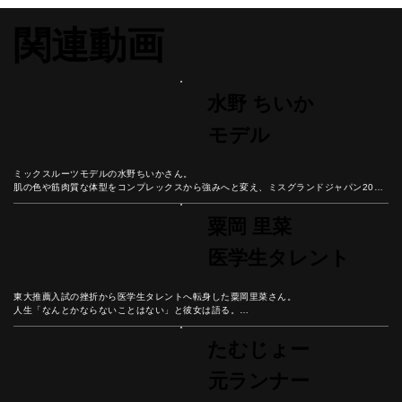
関連動画
水野 ちいか
モデル
ミックスルーツモデルの水野ちいかさん。

肌の色や筋肉質な体型をコンプレックスから強みへと変え、ミスグランドジャパン2021
に輝くまでの挑戦を語る。

彼女の人生から、自分らしさを受け入れ、困難を成長の糧に変える生き方のヒントを学
粟岡 里菜
ぼう。
医学生タレント
東大推薦入試の挫折から医学生タレントへ転身した粟岡里菜さん。

人生「なんとかならないことはない」と彼女は語る。

医療現場とメディア現場での経験を通じて見つけた、自分の役割を意識することの大切
さとは？
たむじょー
元ランナー