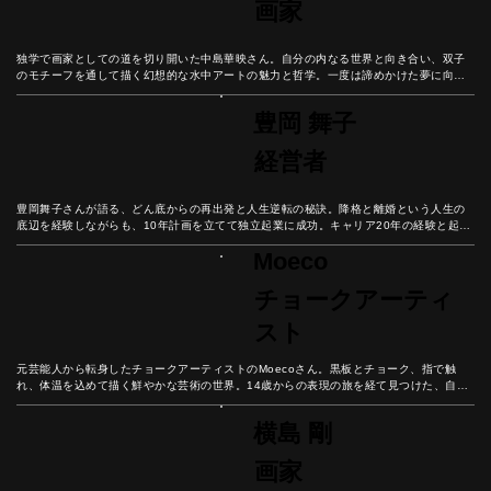
画家
独学で画家としての道を切り開いた中島華映さん。自分の内なる世界と向き合い、双子
のモチーフを通して描く幻想的な水中アートの魅力と哲学。一度は諦めかけた夢に向き
合い、創作への情熱を貫いた彼女の軌跡を紐解いていこう。
豊岡 舞子
経営者
豊岡舞子さんが語る、どん底からの再出発と人生逆転の秘訣。降格と離婚という人生の
底辺を経験しながらも、10年計画を立てて独立起業に成功。キャリア20年の経験と起業
の挑戦から見出した、諦めない心の重要性と未来設計の秘訣とは？
Moeco
チョークアーティ
スト
元芸能人から転身したチョークアーティストのMoecoさん。黒板とチョーク、指で触
れ、体温を込めて描く鮮やかな芸術の世界。14歳からの表現の旅を経て見つけた、自分
だけの芸術表現とは？
横島 剛
画家