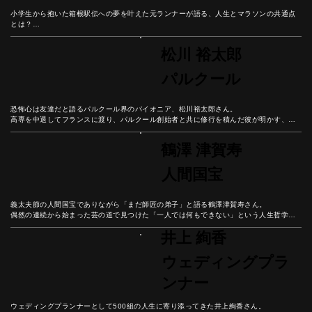
小学生から抱いた箱根駅伝への夢を叶えた元ランナーが語る、人生とマラソンの共通点
とは？

中学3年での転校決断から箱根駅伝8区出場まで、数々の壁を乗り越えてきた経験から学
んだ「好きなことで生きていく」ための哲学。

松川 裕太郎
マラソンの30キロ地点のような人生の壁を乗り越える秘訣とは？
パルクール
恐怖心は友達だと語るパルクール界のパイオニア、松川裕太郎さん。

高専を中退してフランスに渡り、パルクール創始者と共に修行を積んだ彼が明かす、恐
怖と向き合いながら成長し続ける哲学とは？

身体と精神を鍛え、常に学び続けることで豊かな人生を築く方法を、パルクール普及活
鶴澤 津賀寿
動の第一人者から学ぼう。
人間国宝
義太夫節の人間国宝でありながら「まだ師匠の弟子」と語る鶴澤津賀寿さん。

偶然の連続から始まった芸の道で見つけた「一人では何もできない」という人生哲学。

現役師弟ダブル国宝という奇跡の中で語られる、感謝の心で歩む豊かな人生とは。
井上 絢香
ウェディングプラ
ンナー
ウェディングプランナーとして500組の人生に寄り添ってきた井上絢香さん。
