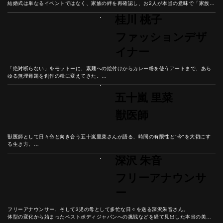
結婚式は単なるイベントではなく、家族の絆を再確認し、お2人が本当の意味で「家族に
なる日」だと彼女は語る。

桂川 桃子
結婚式という人生の節目を通して見えてきた幸せの本質とは？
ファッションデザ
イナー
「絶対断らない」をモットーに、素麺への絵付けからカレー粉を使うアートまで、あら
ゆる無理難題を創作の糧に変えてきた。

オーガニック画材へのこだわりと、今この瞬間を大切に生きる彼女の哲学から、挑戦を
楽しむ生き方のヒントを紐解いていこう。
五十嵐 里菜
獣医師
獣医師として日々命と向き合う五十嵐里菜さんが語る、時間の有限性と"今"を大切にす
る生き方。

皮膚科・栄養学の専門知識から動物との対話まで、ペットとの豊かな関係性を築く秘訣
深沢 朱音
とは。

動物が教えてくれる人生の価値について、彼女の人生から紐解いていこう。
フリーアナウンサ
ー
フリーアナウンサー、そして3児の母として多忙な日々を送る深沢朱音さん。

体型の変化から始まったベストボディジャパンへの挑戦などを経て見出した本当の美し