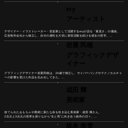
さとは？

彼女の人生から「流行に左右されない個性の磨き方」を学ぼう。
ery
アーティスト
デザイナー・イラストレーター・音楽家として活躍するeryが語る「素直さ」の価値。

広告制作会社から独立し、自分の感性を大切に表現活動を続ける彼女の哲学。

感動したらすぐ行動する、憧れを現実に変えるための思考法と、自分の声に耳を傾ける
岩屋 民穂
大切さを紐解こう。
グラフィックデザ
イナー
グラフィックデザイナー岩屋民穂は、24歳で独立し、サイバーパンクやテクノカルチャ
ーの影響を受けた作品を生み出してきた。

クライアントとの信頼関係から生まれる創造性と、自分のやりたいことを一番に考える
美しい生き方とは？

成田 輝
合理化が進む現代社会において、なぜ「無駄なもの」が人の心を豊かにするのか、彼の
哲学から紐解こう。
美術家
捨てられたおもちゃや廃材に新たな命を吹き込む美術家・成田 輝さん。

2次元と3次元の境界を探りながら“生と死”に向き合う創作の日々。

彼の人生から現代におけるリアリティと幸福の本質を紐解こう。
坂本 幸雪