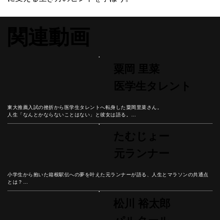
関連動画
粟岡 里菜
医学生タレント
東大推薦入試の挫折から医学生タレントへ転身した粟岡里菜さん。

人生「なんとかならないことはない」と彼女は語る。

医療現場とメディア現場での経験を通じて見つけた、自分の役割を意識することの大切
さとは？
たむじょー
元ランナー
小学生から抱いた箱根駅伝への夢を叶えた元ランナーが語る、人生とマラソンの共通点
とは？

中学3年での転校決断から箱根駅伝8区出場まで、数々の壁を乗り越えてきた経験から学
んだ「好きなことで生きていく」ための哲学。

松川 裕太郎
マラソンの30キロ地点のような人生の壁を乗り越える秘訣とは？