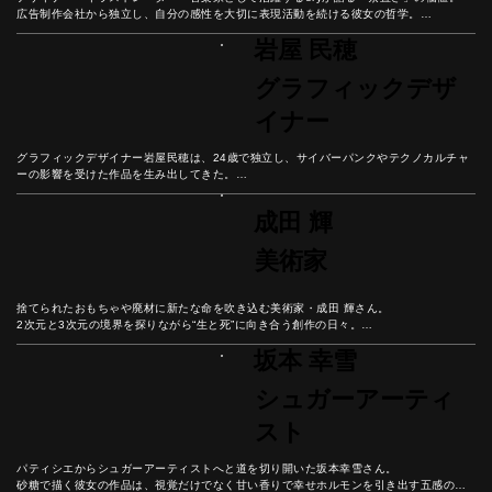
広告制作会社から独立し、自分の感性を大切に表現活動を続ける彼女の哲学。

感動したらすぐ行動する、憧れを現実に変えるための思考法と、自分の声に耳を傾ける
岩屋 民穂
大切さを紐解こう。
グラフィックデザ
イナー
グラフィックデザイナー岩屋民穂は、24歳で独立し、サイバーパンクやテクノカルチャ
ーの影響を受けた作品を生み出してきた。

クライアントとの信頼関係から生まれる創造性と、自分のやりたいことを一番に考える
美しい生き方とは？

成田 輝
合理化が進む現代社会において、なぜ「無駄なもの」が人の心を豊かにするのか、彼の
哲学から紐解こう。
美術家
捨てられたおもちゃや廃材に新たな命を吹き込む美術家・成田 輝さん。

2次元と3次元の境界を探りながら“生と死”に向き合う創作の日々。

彼の人生から現代におけるリアリティと幸福の本質を紐解こう。
坂本 幸雪
シュガーアーティ
スト
パティシエからシュガーアーティストへと道を切り開いた坂本幸雪さん。

砂糖で描く彼女の作品は、視覚だけでなく甘い香りで幸せホルモンを引き出す五感のア