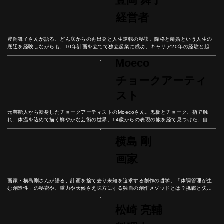
豊岡 舞子
経営者
豊岡舞子さんが語る、どん底からの再出発と人生逆転の秘訣。降格と離婚という人生の
底辺を経験しながらも、10年計画を立てて独立起業に成功。キャリア20年の経験と起業
の挑戦から見出した、諦めない心の重要性と未来設計の秘訣とは？
Moeco
チョークアーティ
スト
元芸能人から転身したチョークアーティストのMoecoさん。黒板とチョーク、指で触
れ、体温を込めて描く鮮やかな芸術の世界。14歳からの表現の旅を経て見つけた、自分
だけの芸術表現とは？
横島 剛
画家
画家・横島剛さんが語る、計画を捨て去り未知を追求する創作の哲学。「体調管理が生
む創造性」の秘密や、重力や天候さえ味方にする独自の創作メソッドとは？挑戦と失敗
の果てにたどり着く、人間の根源的な歓びに迫る。
松崎 亮輔