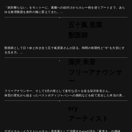
「絶対断らない」をモットーに、素麺への絵付けからカレー粉を使うアートまで、あら
ゆる無理難題を創作の糧に変えてきた。

オーガニック画材へのこだわりと、今この瞬間を大切に生きる彼女の哲学から、挑戦を
楽しむ生き方のヒントを紐解いていこう。
五十嵐 里菜
獣医師
獣医師として日々命と向き合う五十嵐里菜さんが語る、時間の有限性と"今"を大切にす
る生き方。

皮膚科・栄養学の専門知識から動物との対話まで、ペットとの豊かな関係性を築く秘訣
深沢 朱音
とは。

動物が教えてくれる人生の価値について、彼女の人生から紐解いていこう。
フリーアナウンサ
ー
フリーアナウンサー、そして3児の母として多忙な日々を送る深沢朱音さん。

体型の変化から始まったベストボディジャパンへの挑戦などを経て見出した本当の美し
さとは？

彼女の人生から「流行に左右されない個性の磨き方」を学ぼう。
ery
アーティスト
デザイナー・イラストレーター・音楽家として活躍するeryが語る「素直さ」の価値。
