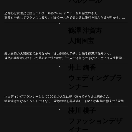
パルクール
恐怖心は友達だと語るパルクール界のパイオニア、松川裕太郎さん。

高専を中退してフランスに渡り、パルクール創始者と共に修行を積んだ彼が明かす、恐
怖と向き合いながら成長し続ける哲学とは？

身体と精神を鍛え、常に学び続けることで豊かな人生を築く方法を、パルクール普及活
鶴澤 津賀寿
動の第一人者から学ぼう。
人間国宝
義太夫節の人間国宝でありながら「まだ師匠の弟子」と語る鶴澤津賀寿さん。

偶然の連続から始まった芸の道で見つけた「一人では何もできない」という人生哲学。

現役師弟ダブル国宝という奇跡の中で語られる、感謝の心で歩む豊かな人生とは。
井上 絢香
ウェディングプラ
ンナー
ウェディングプランナーとして500組の人生に寄り添ってきた井上絢香さん。

結婚式は単なるイベントではなく、家族の絆を再確認し、お2人が本当の意味で「家族に
なる日」だと彼女は語る。

桂川 桃子
結婚式という人生の節目を通して見えてきた幸せの本質とは？
ファッションデザ
イナー