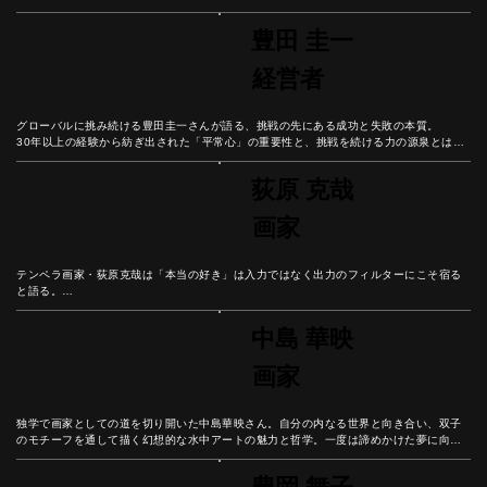
ート。

神社でのライブパフォーマンスから精密な作品制作まで「自分が楽しむこと」を軸にし
豊田 圭一
た表現と、言葉にする勇気から広がる可能性を紐解こう。
経営者
グローバルに挑み続ける豊田圭一さんが語る、挑戦の先にある成功と失敗の本質。

30年以上の経験から紡ぎ出された「平常心」の重要性と、挑戦を続ける力の源泉とは？

失敗を恐れず経験に変える思考法から、自分自身の可能性を広げるヒントを学ぼう。
荻原 克哉
画家
テンペラ画家・荻原克哉は「本当の好き」は入力ではなく出力のフィルターにこそ宿る
と語る。

情報が溢れる現代社会で、一度取り込んだものが「自分に合うか合わないか」を見極め
る重要性とは？

中島 華映
美術教育と創作活動の歩みを続けた彼の人生から、0から1を生み出す創造性と、本来の
自分らしさを見つける知恵を学ぼう。
画家
独学で画家としての道を切り開いた中島華映さん。自分の内なる世界と向き合い、双子
のモチーフを通して描く幻想的な水中アートの魅力と哲学。一度は諦めかけた夢に向き
合い、創作への情熱を貫いた彼女の軌跡を紐解いていこう。