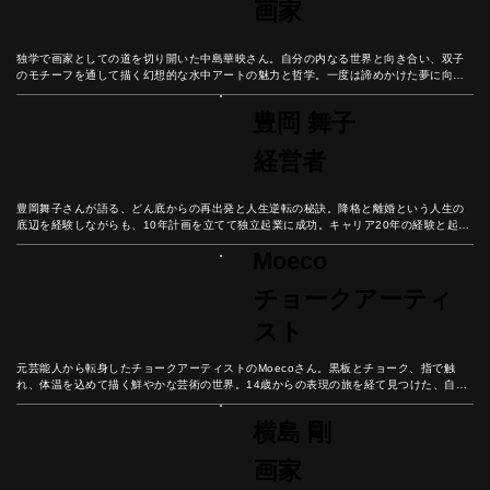
画家
独学で画家としての道を切り開いた中島華映さん。自分の内なる世界と向き合い、双子
のモチーフを通して描く幻想的な水中アートの魅力と哲学。一度は諦めかけた夢に向き
合い、創作への情熱を貫いた彼女の軌跡を紐解いていこう。
豊岡 舞子
経営者
豊岡舞子さんが語る、どん底からの再出発と人生逆転の秘訣。降格と離婚という人生の
底辺を経験しながらも、10年計画を立てて独立起業に成功。キャリア20年の経験と起業
の挑戦から見出した、諦めない心の重要性と未来設計の秘訣とは？
Moeco
チョークアーティ
スト
元芸能人から転身したチョークアーティストのMoecoさん。黒板とチョーク、指で触
れ、体温を込めて描く鮮やかな芸術の世界。14歳からの表現の旅を経て見つけた、自分
だけの芸術表現とは？
横島 剛
画家