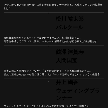
小学生から抱いた箱根駅伝への夢を叶えた元ランナーが語る、人生とマラソンの共通点
とは？

中学3年での転校決断から箱根駅伝8区出場まで、数々の壁を乗り越えてきた経験から学
んだ「好きなことで生きていく」ための哲学。

松川 裕太郎
マラソンの30キロ地点のような人生の壁を乗り越える秘訣とは？
パルクール
恐怖心は友達だと語るパルクール界のパイオニア、松川裕太郎さん。

高専を中退してフランスに渡り、パルクール創始者と共に修行を積んだ彼が明かす、恐
怖と向き合いながら成長し続ける哲学とは？

身体と精神を鍛え、常に学び続けることで豊かな人生を築く方法を、パルクール普及活
鶴澤 津賀寿
動の第一人者から学ぼう。
人間国宝
義太夫節の人間国宝でありながら「まだ師匠の弟子」と語る鶴澤津賀寿さん。

偶然の連続から始まった芸の道で見つけた「一人では何もできない」という人生哲学。

現役師弟ダブル国宝という奇跡の中で語られる、感謝の心で歩む豊かな人生とは。
井上 絢香
ウェディングプラ
ンナー
ウェディングプランナーとして500組の人生に寄り添ってきた井上絢香さん。
