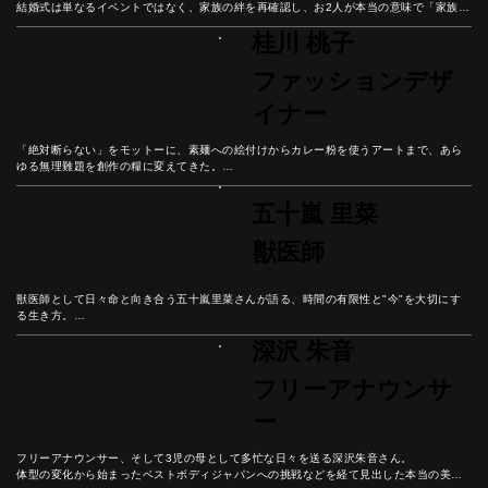
結婚式は単なるイベントではなく、家族の絆を再確認し、お2人が本当の意味で「家族に
なる日」だと彼女は語る。

桂川 桃子
結婚式という人生の節目を通して見えてきた幸せの本質とは？
ファッションデザ
イナー
「絶対断らない」をモットーに、素麺への絵付けからカレー粉を使うアートまで、あら
ゆる無理難題を創作の糧に変えてきた。

オーガニック画材へのこだわりと、今この瞬間を大切に生きる彼女の哲学から、挑戦を
楽しむ生き方のヒントを紐解いていこう。
五十嵐 里菜
獣医師
獣医師として日々命と向き合う五十嵐里菜さんが語る、時間の有限性と"今"を大切にす
る生き方。

皮膚科・栄養学の専門知識から動物との対話まで、ペットとの豊かな関係性を築く秘訣
深沢 朱音
とは。

動物が教えてくれる人生の価値について、彼女の人生から紐解いていこう。
フリーアナウンサ
ー
フリーアナウンサー、そして3児の母として多忙な日々を送る深沢朱音さん。

体型の変化から始まったベストボディジャパンへの挑戦などを経て見出した本当の美し