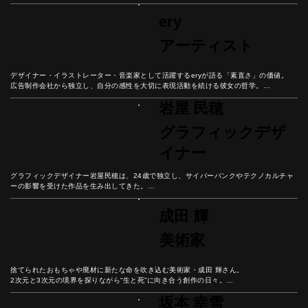
さとは？

彼女の人生から「流行に左右されない個性の磨き方」を学ぼう。
ery
アーティスト
デザイナー・イラストレーター・音楽家として活躍するeryが語る「素直さ」の価値。

広告制作会社から独立し、自分の感性を大切に表現活動を続ける彼女の哲学。

感動したらすぐ行動する、憧れを現実に変えるための思考法と、自分の声に耳を傾ける
岩屋 民穂
大切さを紐解こう。
グラフィックデザ
イナー
グラフィックデザイナー岩屋民穂は、24歳で独立し、サイバーパンクやテクノカルチャ
ーの影響を受けた作品を生み出してきた。

クライアントとの信頼関係から生まれる創造性と、自分のやりたいことを一番に考える
美しい生き方とは？

成田 輝
合理化が進む現代社会において、なぜ「無駄なもの」が人の心を豊かにするのか、彼の
哲学から紐解こう。
美術家
捨てられたおもちゃや廃材に新たな命を吹き込む美術家・成田 輝さん。

2次元と3次元の境界を探りながら“生と死”に向き合う創作の日々。

彼の人生から現代におけるリアリティと幸福の本質を紐解こう。
坂本 幸雪