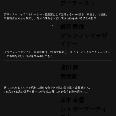
アーティスト
デザイナー・イラストレーター・音楽家として活躍するeryが語る「素直さ」の価値。

広告制作会社から独立し、自分の感性を大切に表現活動を続ける彼女の哲学。

感動したらすぐ行動する、憧れを現実に変えるための思考法と、自分の声に耳を傾ける
岩屋 民穂
大切さを紐解こう。
グラフィックデザ
イナー
グラフィックデザイナー岩屋民穂は、24歳で独立し、サイバーパンクやテクノカルチャ
ーの影響を受けた作品を生み出してきた。

クライアントとの信頼関係から生まれる創造性と、自分のやりたいことを一番に考える
美しい生き方とは？

成田 輝
合理化が進む現代社会において、なぜ「無駄なもの」が人の心を豊かにするのか、彼の
哲学から紐解こう。
美術家
捨てられたおもちゃや廃材に新たな命を吹き込む美術家・成田 輝さん。

2次元と3次元の境界を探りながら“生と死”に向き合う創作の日々。

彼の人生から現代におけるリアリティと幸福の本質を紐解こう。
坂本 幸雪
シュガーアーティ