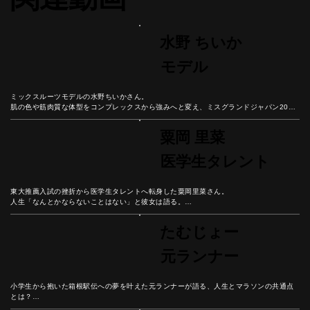
水野 ちいか
モデル
ミックスルーツモデルの水野ちいかさん。

肌の色や筋肉質な体型をコンプレックスから強みへと変え、ミスグランドジャパン2021
に輝くまでの挑戦を語る。

彼女の人生から、自分らしさを受け入れ、困難を成長の糧に変える生き方のヒントを学
粟岡 里菜
ぼう。
医学生タレント
東大推薦入試の挫折から医学生タレントへ転身した粟岡里菜さん。

人生「なんとかならないことはない」と彼女は語る。

医療現場とメディア現場での経験を通じて見つけた、自分の役割を意識することの大切
さとは？
たむじょー
元ランナー
小学生から抱いた箱根駅伝への夢を叶えた元ランナーが語る、人生とマラソンの共通点
とは？

中学3年での転校決断から箱根駅伝8区出場まで、数々の壁を乗り越えてきた経験から学