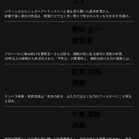
スト
パティシエからシュガーアーティストへと道を切り開いた坂本幸雪さん。

砂糖で描く彼女の作品は、視覚だけでなく甘い香りで幸せホルモンを引き出す五感のア
ート。

神社でのライブパフォーマンスから精密な作品制作まで「自分が楽しむこと」を軸にし
豊田 圭一
た表現と、言葉にする勇気から広がる可能性を紐解こう。
経営者
グローバルに挑み続ける豊田圭一さんが語る、挑戦の先にある成功と失敗の本質。

30年以上の経験から紡ぎ出された「平常心」の重要性と、挑戦を続ける力の源泉とは？

失敗を恐れず経験に変える思考法から、自分自身の可能性を広げるヒントを学ぼう。
荻原 克哉
画家
テンペラ画家・荻原克哉は「本当の好き」は入力ではなく出力のフィルターにこそ宿る
と語る。

情報が溢れる現代社会で、一度取り込んだものが「自分に合うか合わないか」を見極め
る重要性とは？

中島 華映
美術教育と創作活動の歩みを続けた彼の人生から、0から1を生み出す創造性と、本来の
自分らしさを見つける知恵を学ぼう。
画家
独学で画家としての道を切り開いた中島華映さん。自分の内なる世界と向き合い、双子