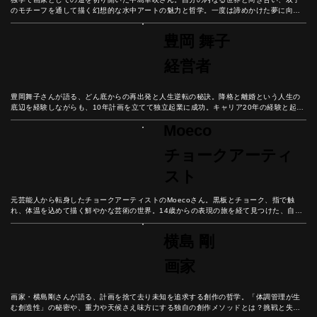
のモチーフを通して描く幻想的な水中アートの魅力と哲学。一度は諦めかけた夢に向き
合い、創作への情熱を貫いた彼女の軌跡を紐解いていこう。
豊岡 舞子
経営者
豊岡舞子さんが語る、どん底からの再出発と人生逆転の秘訣。降格と離婚という人生の
底辺を経験しながらも、10年計画を立てて独立起業に成功。キャリア20年の経験と起業
の挑戦から見出した、諦めない心の重要性と未来設計の秘訣とは？
Moeco
チョークアーティ
スト
元芸能人から転身したチョークアーティストのMoecoさん。黒板とチョーク、指で触
れ、体温を込めて描く鮮やかな芸術の世界。14歳からの表現の旅を経て見つけた、自分
だけの芸術表現とは？
横島 剛
画家
画家・横島剛さんが語る、計画を捨て去り未知を追求する創作の哲学。「体調管理が生
む創造性」の秘密や、重力や天候さえ味方にする独自の創作メソッドとは？挑戦と失敗