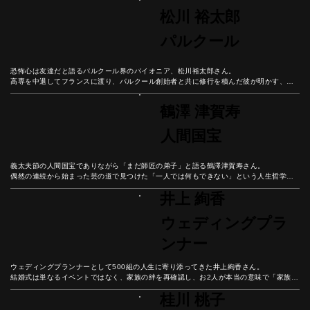
んだ「好きなことで生きていく」ための哲学。

松川 裕太郎
マラソンの30キロ地点のような人生の壁を乗り越える秘訣とは？
パルクール
恐怖心は友達だと語るパルクール界のパイオニア、松川裕太郎さん。

高専を中退してフランスに渡り、パルクール創始者と共に修行を積んだ彼が明かす、恐
怖と向き合いながら成長し続ける哲学とは？

身体と精神を鍛え、常に学び続けることで豊かな人生を築く方法を、パルクール普及活
鶴澤 津賀寿
動の第一人者から学ぼう。
人間国宝
義太夫節の人間国宝でありながら「まだ師匠の弟子」と語る鶴澤津賀寿さん。

偶然の連続から始まった芸の道で見つけた「一人では何もできない」という人生哲学。

現役師弟ダブル国宝という奇跡の中で語られる、感謝の心で歩む豊かな人生とは。
井上 絢香
ウェディングプラ
ンナー
ウェディングプランナーとして500組の人生に寄り添ってきた井上絢香さん。

結婚式は単なるイベントではなく、家族の絆を再確認し、お2人が本当の意味で「家族に
なる日」だと彼女は語る。

桂川 桃子
結婚式という人生の節目を通して見えてきた幸せの本質とは？