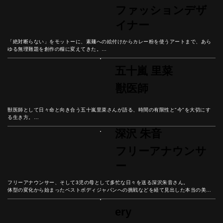
ファッションデザ
イナー
「絶対断らない」をモットーに、素麺への絵付けからカレー粉を使うアートまで、あら
ゆる無理難題を創作の糧に変えてきた。

オーガニック画材へのこだわりと、今この瞬間を大切に生きる彼女の哲学から、挑戦を
楽しむ生き方のヒントを紐解いていこう。
五十嵐 里菜
獣医師
獣医師として日々命と向き合う五十嵐里菜さんが語る、時間の有限性と"今"を大切にす
る生き方。

皮膚科・栄養学の専門知識から動物との対話まで、ペットとの豊かな関係性を築く秘訣
深沢 朱音
とは。

動物が教えてくれる人生の価値について、彼女の人生から紐解いていこう。
フリーアナウンサ
ー
フリーアナウンサー、そして3児の母として多忙な日々を送る深沢朱音さん。

体型の変化から始まったベストボディジャパンへの挑戦などを経て見出した本当の美し
さとは？

彼女の人生から「流行に左右されない個性の磨き方」を学ぼう。
ery