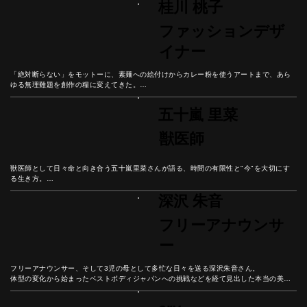
桂川 桃子
結婚式という人生の節目を通して見えてきた幸せの本質とは？
ファッションデザ
イナー
「絶対断らない」をモットーに、素麺への絵付けからカレー粉を使うアートまで、あら
ゆる無理難題を創作の糧に変えてきた。

オーガニック画材へのこだわりと、今この瞬間を大切に生きる彼女の哲学から、挑戦を
楽しむ生き方のヒントを紐解いていこう。
五十嵐 里菜
獣医師
獣医師として日々命と向き合う五十嵐里菜さんが語る、時間の有限性と"今"を大切にす
る生き方。

皮膚科・栄養学の専門知識から動物との対話まで、ペットとの豊かな関係性を築く秘訣
深沢 朱音
とは。

動物が教えてくれる人生の価値について、彼女の人生から紐解いていこう。
フリーアナウンサ
ー
フリーアナウンサー、そして3児の母として多忙な日々を送る深沢朱音さん。

体型の変化から始まったベストボディジャパンへの挑戦などを経て見出した本当の美し
さとは？

彼女の人生から「流行に左右されない個性の磨き方」を学ぼう。