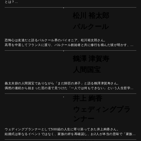
とは？

中学3年での転校決断から箱根駅伝8区出場まで、数々の壁を乗り越えてきた経験から学
んだ「好きなことで生きていく」ための哲学。

松川 裕太郎
マラソンの30キロ地点のような人生の壁を乗り越える秘訣とは？
パルクール
恐怖心は友達だと語るパルクール界のパイオニア、松川裕太郎さん。

高専を中退してフランスに渡り、パルクール創始者と共に修行を積んだ彼が明かす、恐
怖と向き合いながら成長し続ける哲学とは？

身体と精神を鍛え、常に学び続けることで豊かな人生を築く方法を、パルクール普及活
鶴澤 津賀寿
動の第一人者から学ぼう。
人間国宝
義太夫節の人間国宝でありながら「まだ師匠の弟子」と語る鶴澤津賀寿さん。

偶然の連続から始まった芸の道で見つけた「一人では何もできない」という人生哲学。

現役師弟ダブル国宝という奇跡の中で語られる、感謝の心で歩む豊かな人生とは。
井上 絢香
ウェディングプラ
ンナー
ウェディングプランナーとして500組の人生に寄り添ってきた井上絢香さん。

結婚式は単なるイベントではなく、家族の絆を再確認し、お2人が本当の意味で「家族に
なる日」だと彼女は語る。
