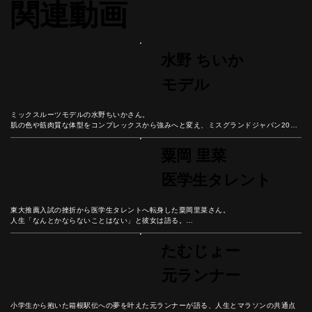
関連動画
水野 ちいか
モデル
ミックスルーツモデルの水野ちいかさん。

肌の色や筋肉質な体型をコンプレックスから強みへと変え、ミスグランドジャパン2021
に輝くまでの挑戦を語る。

彼女の人生から、自分らしさを受け入れ、困難を成長の糧に変える生き方のヒントを学
粟岡 里菜
ぼう。
医学生タレント
東大推薦入試の挫折から医学生タレントへ転身した粟岡里菜さん。

人生「なんとかならないことはない」と彼女は語る。

医療現場とメディア現場での経験を通じて見つけた、自分の役割を意識することの大切
さとは？
たむじょー
元ランナー
小学生から抱いた箱根駅伝への夢を叶えた元ランナーが語る、人生とマラソンの共通点