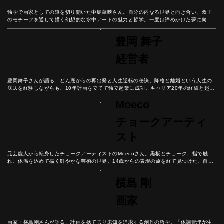
独学で画家としての道を切り開いた中島華映さん。自分の内なる世界と向き合い、双子
のモチーフを通して描く幻想的な水中アートの魅力と哲学。一度は諦めかけた夢に向き
合い、創作への情熱を貫いた彼女の軌跡を紐解いていこう。
豊岡 舞子
経営者
豊岡舞子さんが語る、どん底からの再出発と人生逆転の秘訣。降格と離婚という人生の
底辺を経験しながらも、10年計画を立てて独立起業に成功。キャリア20年の経験と起業
の挑戦から見出した、諦めない心の重要性と未来設計の秘訣とは？
Moeco
チョークアーティ
スト
元芸能人から転身したチョークアーティストのMoecoさん。黒板とチョーク、指で触
れ、体温を込めて描く鮮やかな芸術の世界。14歳からの表現の旅を経て見つけた、自分
だけの芸術表現とは？
横島 剛
画家
画家・横島剛さんが語る、計画を捨て去り未知を追求する創作の哲学。「体調管理が生