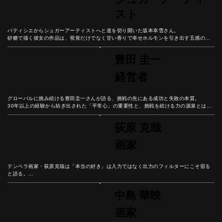
スト
パティシエからシュガーアーティストへと道を切り開いた坂本幸雪さん。

砂糖で描く彼女の作品は、視覚だけでなく甘い香りで幸せホルモンを引き出す五感のア
ート。

神社でのライブパフォーマンスから精密な作品制作まで「自分が楽しむこと」を軸にし
豊田 圭一
た表現と、言葉にする勇気から広がる可能性を紐解こう。
経営者
グローバルに挑み続ける豊田圭一さんが語る、挑戦の先にある成功と失敗の本質。

30年以上の経験から紡ぎ出された「平常心」の重要性と、挑戦を続ける力の源泉とは？

失敗を恐れず経験に変える思考法から、自分自身の可能性を広げるヒントを学ぼう。
荻原 克哉
画家
テンペラ画家・荻原克哉は「本当の好き」は入力ではなく出力のフィルターにこそ宿る
と語る。

情報が溢れる現代社会で、一度取り込んだものが「自分に合うか合わないか」を見極め
る重要性とは？

中島 華映
美術教育と創作活動の歩みを続けた彼の人生から、0から1を生み出す創造性と、本来の
自分らしさを見つける知恵を学ぼう。
画家