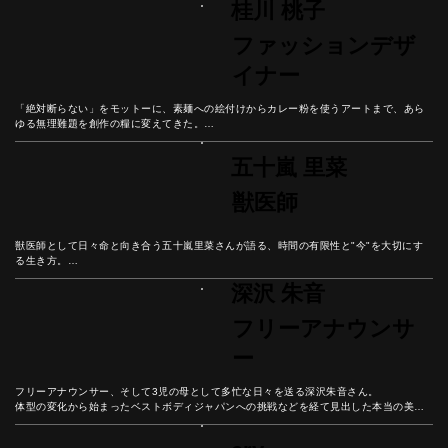
桂川 桃子
結婚式という人生の節目を通して見えてきた幸せの本質とは？
ファッションデザ
イナー
「絶対断らない」をモットーに、素麺への絵付けからカレー粉を使うアートまで、あら
ゆる無理難題を創作の糧に変えてきた。

オーガニック画材へのこだわりと、今この瞬間を大切に生きる彼女の哲学から、挑戦を
楽しむ生き方のヒントを紐解いていこう。
五十嵐 里菜
獣医師
獣医師として日々命と向き合う五十嵐里菜さんが語る、時間の有限性と"今"を大切にす
る生き方。

皮膚科・栄養学の専門知識から動物との対話まで、ペットとの豊かな関係性を築く秘訣
深沢 朱音
とは。

動物が教えてくれる人生の価値について、彼女の人生から紐解いていこう。
フリーアナウンサ
ー
フリーアナウンサー、そして3児の母として多忙な日々を送る深沢朱音さん。

体型の変化から始まったベストボディジャパンへの挑戦などを経て見出した本当の美し
さとは？

彼女の人生から「流行に左右されない個性の磨き方」を学ぼう。