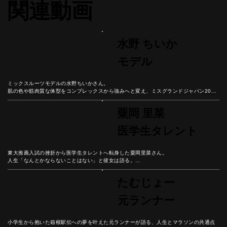
関連動画
水野 ちいか
モデル
ミックスルーツモデルの水野ちいかさん。

肌の色や筋肉質な体型をコンプレックスから強みへと変え、ミスグランドジャパン2021
に輝くまでの挑戦を語る。

彼女の人生から、自分らしさを受け入れ、困難を成長の糧に変える生き方のヒントを学
粟岡 里菜
ぼう。
医学生タレント
東大推薦入試の挫折から医学生タレントへ転身した粟岡里菜さん。

人生「なんとかならないことはない」と彼女は語る。

医療現場とメディア現場での経験を通じて見つけた、自分の役割を意識することの大切
さとは？
たむじょー
元ランナー
小学生から抱いた箱根駅伝への夢を叶えた元ランナーが語る、人生とマラソンの共通点