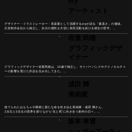
ery
アーティスト
デザイナー・イラストレーター・音楽家として活躍するeryが語る「素直さ」の価値。

広告制作会社から独立し、自分の感性を大切に表現活動を続ける彼女の哲学。

感動したらすぐ行動する、憧れを現実に変えるための思考法と、自分の声に耳を傾ける
岩屋 民穂
大切さを紐解こう。
グラフィックデザ
イナー
グラフィックデザイナー岩屋民穂は、24歳で独立し、サイバーパンクやテクノカルチャ
ーの影響を受けた作品を生み出してきた。

クライアントとの信頼関係から生まれる創造性と、自分のやりたいことを一番に考える
美しい生き方とは？

成田 輝
合理化が進む現代社会において、なぜ「無駄なもの」が人の心を豊かにするのか、彼の
哲学から紐解こう。
美術家
捨てられたおもちゃや廃材に新たな命を吹き込む美術家・成田 輝さん。

2次元と3次元の境界を探りながら“生と死”に向き合う創作の日々。

彼の人生から現代におけるリアリティと幸福の本質を紐解こう。
坂本 幸雪
シュガーアーティ