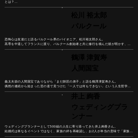
とは？

中学3年での転校決断から箱根駅伝8区出場まで、数々の壁を乗り越えてきた経験から学
んだ「好きなことで生きていく」ための哲学。

松川 裕太郎
マラソンの30キロ地点のような人生の壁を乗り越える秘訣とは？
パルクール
恐怖心は友達だと語るパルクール界のパイオニア、松川裕太郎さん。

高専を中退してフランスに渡り、パルクール創始者と共に修行を積んだ彼が明かす、恐
怖と向き合いながら成長し続ける哲学とは？

身体と精神を鍛え、常に学び続けることで豊かな人生を築く方法を、パルクール普及活
鶴澤 津賀寿
動の第一人者から学ぼう。
人間国宝
義太夫節の人間国宝でありながら「まだ師匠の弟子」と語る鶴澤津賀寿さん。

偶然の連続から始まった芸の道で見つけた「一人では何もできない」という人生哲学。

現役師弟ダブル国宝という奇跡の中で語られる、感謝の心で歩む豊かな人生とは。
井上 絢香
ウェディングプラ
ンナー
ウェディングプランナーとして500組の人生に寄り添ってきた井上絢香さん。

結婚式は単なるイベントではなく、家族の絆を再確認し、お2人が本当の意味で「家族に
なる日」だと彼女は語る。
