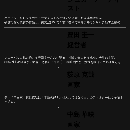
スト
パティシエからシュガーアーティストへと道を切り開いた坂本幸雪さん。

砂糖で描く彼女の作品は、視覚だけでなく甘い香りで幸せホルモンを引き出す五感のア
ート。

神社でのライブパフォーマンスから精密な作品制作まで「自分が楽しむこと」を軸にし
豊田 圭一
た表現と、言葉にする勇気から広がる可能性を紐解こう。
経営者
グローバルに挑み続ける豊田圭一さんが語る、挑戦の先にある成功と失敗の本質。

30年以上の経験から紡ぎ出された「平常心」の重要性と、挑戦を続ける力の源泉とは？

失敗を恐れず経験に変える思考法から、自分自身の可能性を広げるヒントを学ぼう。
荻原 克哉
画家
テンペラ画家・荻原克哉は「本当の好き」は入力ではなく出力のフィルターにこそ宿る
と語る。

情報が溢れる現代社会で、一度取り込んだものが「自分に合うか合わないか」を見極め
る重要性とは？

中島 華映
美術教育と創作活動の歩みを続けた彼の人生から、0から1を生み出す創造性と、本来の
自分らしさを見つける知恵を学ぼう。
画家