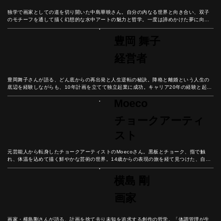
独学で画家としての道を切り開いた中島華映さん。自分の内なる世界と向き合い、双子
のモチーフを通して描く幻想的な水中アートの魅力と哲学。一度は諦めかけた夢に向き
合い、創作への情熱を貫いた彼女の軌跡を紐解いていこう。
豊岡 舞子
経営者
豊岡舞子さんが語る、どん底からの再出発と人生逆転の秘訣。降格と離婚という人生の
底辺を経験しながらも、10年計画を立てて独立起業に成功。キャリア20年の経験と起業
の挑戦から見出した、諦めない心の重要性と未来設計の秘訣とは？
Moeco
チョークアーティ
スト
元芸能人から転身したチョークアーティストのMoecoさん。黒板とチョーク、指で触
れ、体温を込めて描く鮮やかな芸術の世界。14歳からの表現の旅を経て見つけた、自分
だけの芸術表現とは？
横島 剛
画家
画家・横島剛さんが語る、計画を捨て去り未知を追求する創作の哲学。「体調管理が生