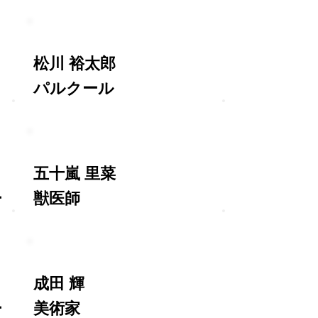
松川 裕太郎
パルクール
五十嵐 里菜
ー
獣医師
成田 輝
ー
美術家