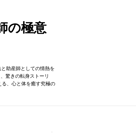
味
生き方
スポーツ
パフォーマー
100Q
PHABRIQ
師の極意
法と助産師としての情熱を
た、驚きの転身ストーリ
える、心と体を癒す究極の