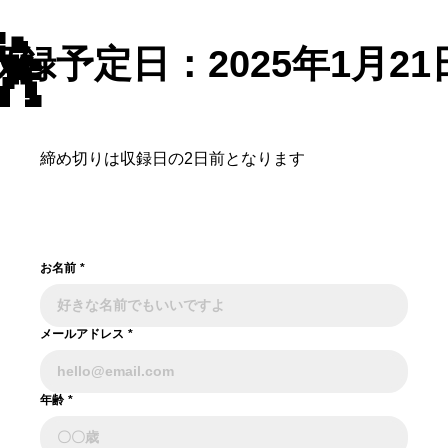
🕺
​収録予定日：
2025年1月21
締め切りは収録日の2日前となります
お名前
*
メールアドレス
*
年齢
*