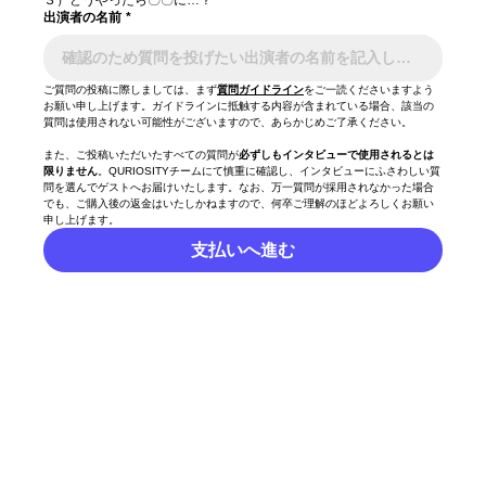
出演者の名前
*
ご質問の投稿に際しましては、まず
質問ガイドライン
をご一読くださいますよう
お願い申し上げます。ガイドラインに抵触する内容が含まれている場合、該当の
質問は使用されない可能性がございますので、あらかじめご了承ください。
また、ご投稿いただいたすべての質問が
必ずしもインタビューで使用されるとは
限りません
。QURIOSITYチームにて慎重に確認し、インタビューにふさわしい質
問を選んでゲストへお届けいたします。なお、万一質問が採用されなかった場合
でも、ご購入後の返金はいたしかねますので、何卒ご理解のほどよろしくお願い
申し上げます。
支払いへ進む