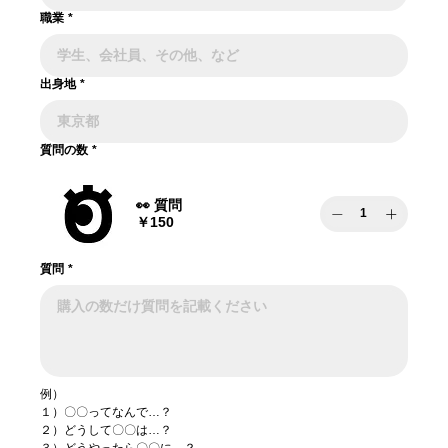
職業
*
出身地
*
質問の数
*
👀 質問
￥150
質問
*
例）
１）〇〇ってなんで…？
２）どうして〇〇は…？
３）どうやったら〇〇に…？