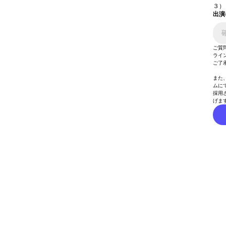
３）
出演
ご質
ライ
ご了
また
ムに
採用
げま