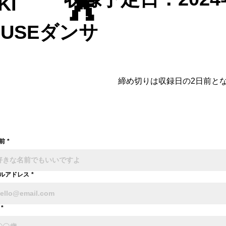
🕺
KI
OUSEダンサ
締め切りは収録日の2日前と
前
*
ルアドレス
*
*