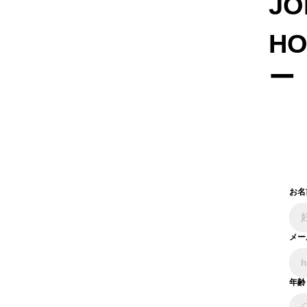
JO
H
ー
お名
メー
年齢