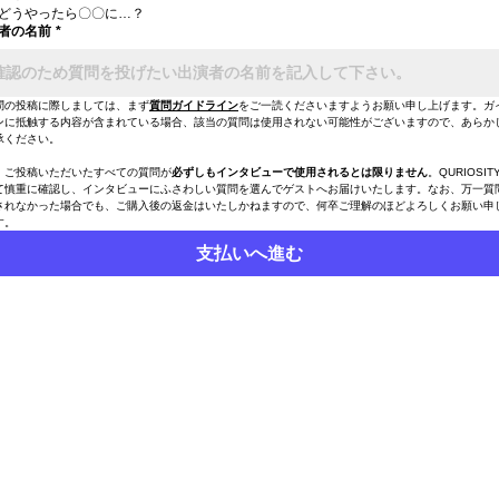
どうやったら〇〇に…？
者の名前
*
問の投稿に際しましては、まず
質問ガイドライン
をご一読くださいますようお願い申し上げます。ガ
ンに抵触する内容が含まれている場合、該当の質問は使用されない可能性がございますので、あらか
承ください。
、ご投稿いただいたすべての質問が
必ずしもインタビューで使用されるとは限りません
。QURIOSI
て慎重に確認し、インタビューにふさわしい質問を選んでゲストへお届けいたします。なお、万一質
されなかった場合でも、ご購入後の返金はいたしかねますので、何卒ご理解のほどよろしくお願い申
す。
支払いへ進む