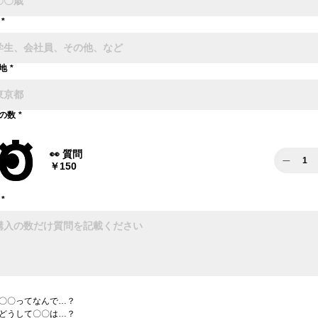
*
地
*
の数
*
👀 質問
￥150
*
〇〇ってなんで…？
どうして〇〇は…？