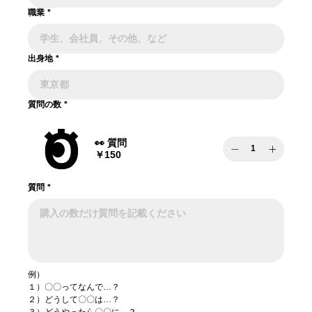
職業
*
出身地
*
質問の数
*
👀 質問
￥150
質問
*
例）
１）〇〇ってなんで…？
２）どうして〇〇は…？
３）どうやったら〇〇に…？