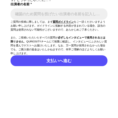
出演者の名前
*
ご質問の投稿に際しましては、まず
質問ガイドライン
をご一読くださいますよう
お願い申し上げます。ガイドラインに抵触する内容が含まれている場合、該当の
質問は使用されない可能性がございますので、あらかじめご了承ください。
また、ご投稿いただいたすべての質問が
必ずしもインタビューで使用されるとは
限りません
。QURIOSITYチームにて慎重に確認し、インタビューにふさわしい質
問を選んでゲストへお届けいたします。なお、万一質問が採用されなかった場合
でも、ご購入後の返金はいたしかねますので、何卒ご理解のほどよろしくお願い
申し上げます。
支払いへ進む