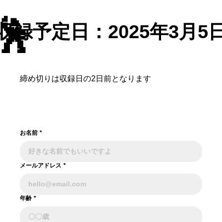
🕺
​収録予定日：
2025年3月5
締め切りは収録日の2日前となります
お名前
*
メールアドレス
*
年齢
*